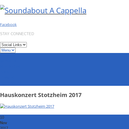
Facebook
STAY CONNECTED
START
MUSIKER
REPERTOIRE
AUDIO
TERMINE
IMPRESSUM
Hauskonzert Stotzheim 2017
10
Nov
2017